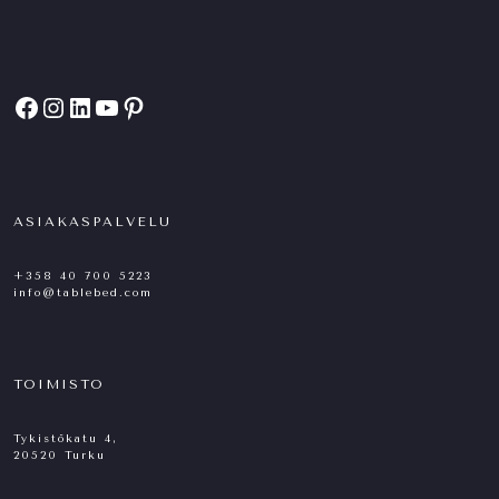
Facebook
Instagram
LinkedIn
YouTube
Pinterest
ASIAKASPALVELU
+358 40 700 5223
info@tablebed.com
TOIMISTO
Tykistökatu 4,
20520 Turku