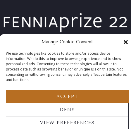
Manage Cookie Consent
We use technologies like cookies to store and/or access device
information. We do this to improve browsing experience and to show
personalized ads. Consenting to these technologies will allow us to
COPYRIGHT ©2026 TABLEBED, ALL RIGHTS RESERVED
process data such as browsing behavior or unique IDs on this site. Not
consenting or withdrawing consent, may adversely affect certain features
and functions.
ACCEPT
DENY
VIEW PREFERENCES