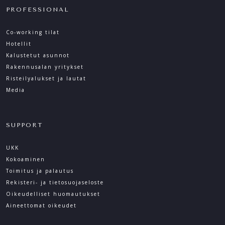
PROFESSIONAL
Co-working tilat
Hotellit
Kalustetut asunnot
Rakennusalan yritykset
Risteilyalukset ja lautat
Media
SUPPORT
UKK
Kokoaminen
Toimitus ja palautus
Rekisteri- ja tietosuoja­seloste
Oikeudelliset huomautukset
Aineettomat oikeudet