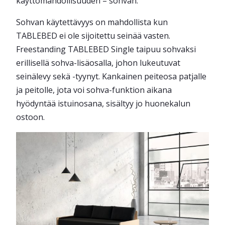
käyttömahdollisuuden – sohvan.
Sohvan käytettävyys on mahdollista kun
TABLEBED ei ole sijoitettu seinää vasten.
Freestanding TABLEBED Single taipuu sohvaksi
erillisellä sohva-lisäosalla, johon lukeutuvat
seinälevy sekä -tyynyt. Kankainen peiteosa patjalle
ja peitolle, jota voi sohva-funktion aikana
hyödyntää istuinosana, sisältyy jo huonekalun
ostoon.