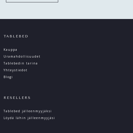
TABLEBED
Kauppa
Uramahdollisuudet
Tablebedin tarina
Yhteystiedot
Blogi
RESELLERS
Tablebed jälleenmyyjäksi
Löydä lähin jälleenmyyjäsi