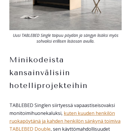
Uusi TABLEBED Single taipuu pöydän ja sängyn lisäksi myös
sohvaksi erillisen lisäosan avulla.
Minikodeista
kansainvälisiin
hotelliprojekteihin
TABLEBED Singlen siirtyessä vapaastiseisovaksi
monitoimihuonekaluksi,
kuten kuuden henkilön
ruokapöytänä ja kahden henkilön sänkynä toimiva
TABLEBED Double
, sen käyttömahdollisuudet