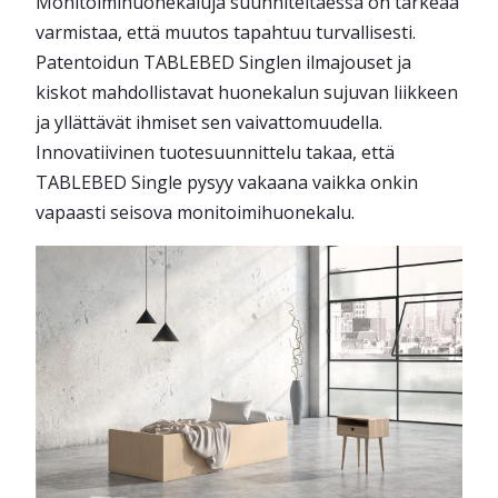
Monitoimihuonekaluja suunniteltaessa on tärkeää
varmistaa, että muutos tapahtuu turvallisesti.
Patentoidun TABLEBED Singlen ilmajouset ja
kiskot mahdollistavat huonekalun sujuvan liikkeen
ja yllättävät ihmiset sen vaivattomuudella.
Innovatiivinen tuotesuunnittelu takaa, että
TABLEBED Single pysyy vakaana vaikka onkin
vapaasti seisova monitoimihuonekalu.