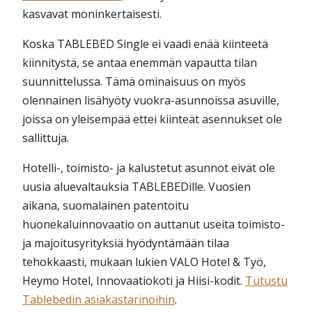
kasvavat moninkertaisesti.
Koska TABLEBED Single ei vaadi enää kiinteetä
kiinnitystä, se antaa enemmän vapautta tilan
suunnittelussa. Tämä ominaisuus on myös
olennainen lisähyöty vuokra-asunnoissa asuville,
joissa on yleisempää ettei kiinteät asennukset ole
sallittuja.
Hotelli-, toimisto- ja kalustetut asunnot eivät ole
uusia aluevaltauksia TABLEBEDille. Vuosien
aikana, suomalainen patentoitu
huonekaluinnovaatio on auttanut useita toimisto-
ja majoitusyrityksiä hyödyntämään tilaa
tehokkaasti, mukaan lukien VALO Hotel & Työ,
Heymo Hotel, Innovaatiokoti ja Hiisi-kodit.
Tutustu
Tablebedin asiakastarinoihin
.