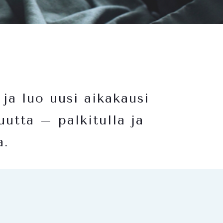
 ja luo uusi aikakausi
uutta – palkitulla ja
a.