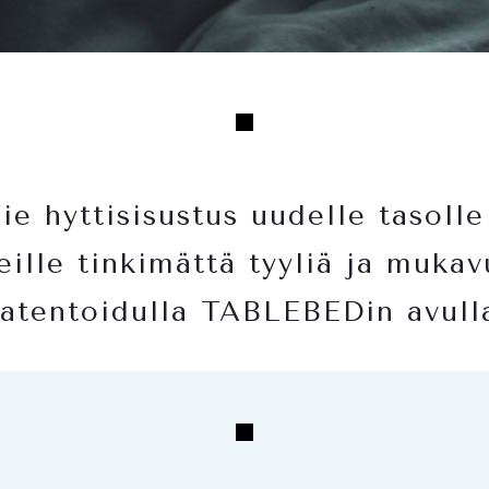
e hyttisisustus uudelle tasolle
eille tinkimättä tyyliä ja mukav
atentoidulla TABLEBEDin avull