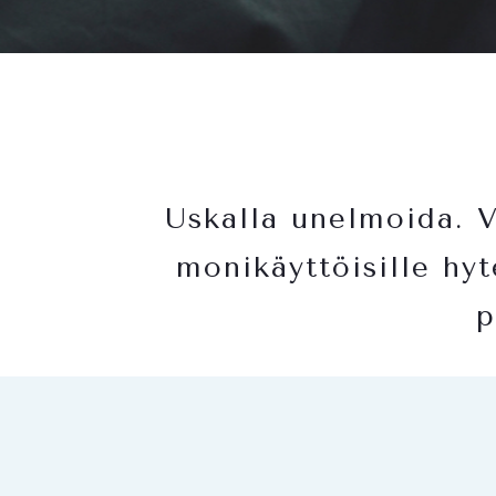
Uskalla unelmoida. Vi
monikäyttöisille hyt
p