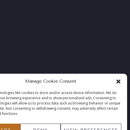
Manage Cookie Consent
nologies like cookies to store and/or access device information. We do
rove browsing experience and to show personalized ads. Consenting to
ologies will allow us to process data such as browsing behavior or unique
site. Not consenting or withdrawing consent, may adversely affect certain
 functions.