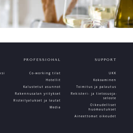
PROFESSIONAL
SUPPORT
ksi
Co-working tilat
UKK
Hotellit
Kokoaminen
Kalustetut asunnot
Toimitus ja palautus
Rakennusalan yritykset
Rekisteri- ja tietosuoja­
seloste
Risteilyalukset ja lautat
Oikeudelliset
Media
huomautukset
Aineettomat oikeudet