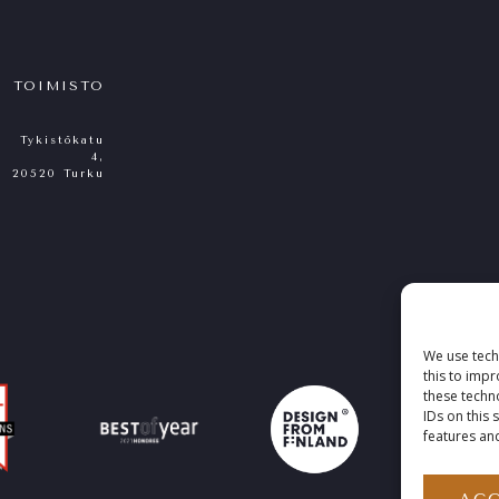
TOIMISTO
Tykistökatu
4,
20520 Turku
We use tech
this to imp
these techn
IDs on this 
features and