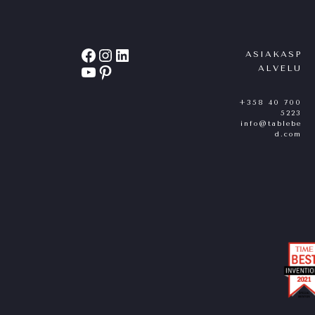
Facebook
Instagram
LinkedIn
ASIAKASP
YouTube
Pinterest
ALVELU
+358 40 700
5223
info@tablebe
d.com