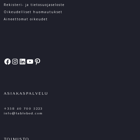
Rekisteri- ja tietosuoja­seloste
Oikeudelliset huomautukset
Aineettomat oikeudet
Facebook
Instagram
LinkedIn
YouTube
Pinterest
ASIAKASPALVELU
+358 40 700 5223
info@tablebed.com
TOIMISTO