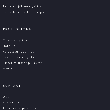
Tablebed jälleenmyyjäksi
Löydä lähin jälleenmyyjäsi
PROFESSIONAL
Co-working tilat
Hotellit
Kalustetut asunnot
Rakennusalan yritykset
Risteilyalukset ja lautat
Media
SUPPORT
UKK
Kokoaminen
Toimitus ja palautus