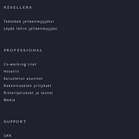
RESELLERS
Tablebed jälleenmyyjäksi
Löydä lähin jälleenmyyjäsi
PROFESSIONAL
Co-working tilat
Hotellit
Kalustetut asunnot
Rakennusalan yritykset
Risteilyalukset ja lautat
Media
SUPPORT
UKK