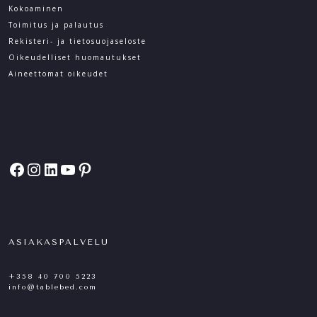
Kokoaminen
Toimitus ja palautus
Rekisteri- ja tietosuoja­seloste
Oikeudelliset huomautukset
Aineettomat oikeudet
Facebook
Instagram
LinkedIn
YouTube
Pinterest
ASIAKASPALVELU
+358 40 700 5223
info@tablebed.com