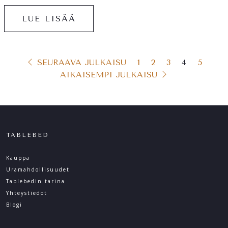
LUE LISÄÄ
SEURAAVA JULKAISU
1
2
3
4
5
Artikkelien sivutus
AIKAISEMPI JULKAISU
TABLEBED
Kauppa
Uramahdollisuudet
Tablebedin tarina
Yhteystiedot
Blogi