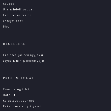
Kauppa
Uramahdollisuudet
Tablebedin tarina
Yhteystiedot
Blogi
RESELLERS
Tablebed jälleenmyyjäksi
Löydä lähin jälleenmyyjäsi
PROFESSIONAL
Co-working tilat
Hotellit
Kalustetut asunnot
Rakennusalan yritykset