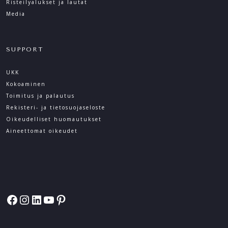
Risteilyalukset ja lautat
Media
SUPPORT
UKK
Kokoaminen
Toimitus ja palautus
Rekisteri- ja tietosuoja­seloste
Oikeudelliset huomautukset
Aineettomat oikeudet
Facebook
Instagram
LinkedIn
YouTube
Pinterest